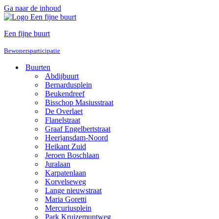
Ga naar de inhoud
Een fijne buurt
Bewonersparticipatie
Buurten
Abdijbuurt
Bernardusplein
Beukendreef
Bisschop Masiusstraat
De Overlaet
Flanelstraat
Graaf Engelbertstraat
Heerjansdam-Noord
Heikant Zuid
Jeroen Boschlaan
Juralaan
Karpatenlaan
Korvelseweg
Lange nieuwstraat
Maria Goretti
Mercuriusplein
Park Kruizemuntweg